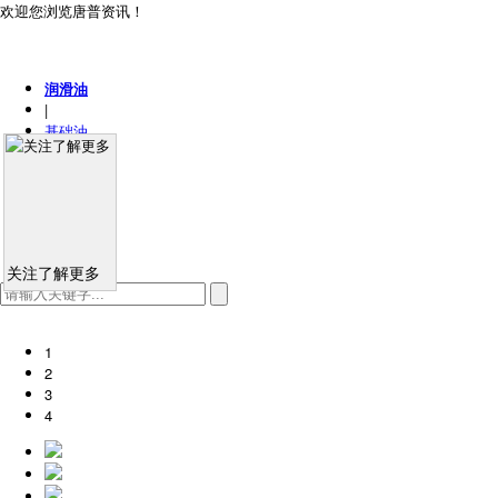
欢迎您浏览唐普资讯！
润滑油
|
基础油
|
车用油
|
工业油
|
市场研究
关注了解更多
1
2
3
4