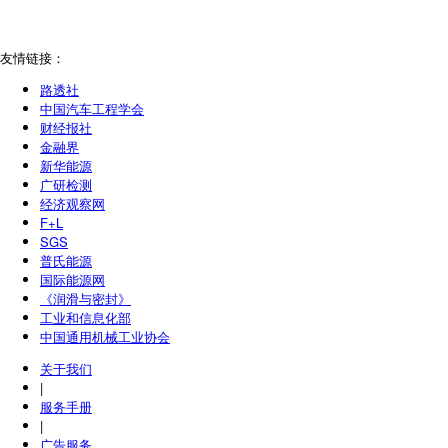
友情链接：
路透社
中国汽车工程学会
财经报社
金融界
新华能源
广研检测
经济观察网
F+L
SGS
普氏能源
国际能源网
《润滑与密封》
工业和信息化部
中国通用机械工业协会
关于我们
|
服务手册
|
广告服务