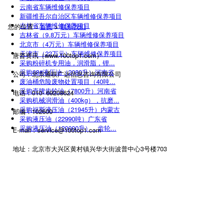
云南省车辆维修保养项目
新疆维吾尔自治区车辆维修保养项目
吉林省车辆维修保养项目
您的位置：
首页
>
联系我们
吉林省（9.8万元）车辆维修保养项目
北京市（4万元）车辆维修保养项目
天津市（22万元）车辆维修保养项目
唐普资讯（www.100top1.com）
采购粉碎机专用油，润滑脂，锂...
采购68#液压油（2080升）河南省
公司：北京通联广达信息咨询有限公司
废油桶危险废物处置项目（40吨...
采购壳牌齿轮油（7800升）河南省
电话：010- 69208624
采购机械润滑油（400kg），抗磨...
采购福斯液压油（21945升）内蒙古
邮编：102600
采购液压油（22990吨）广东省
采购液压油（120000升），齿轮...
E-mail：service@100top1.com
地址：北京市大兴区黄村镇兴华大街波普中心3号楼703