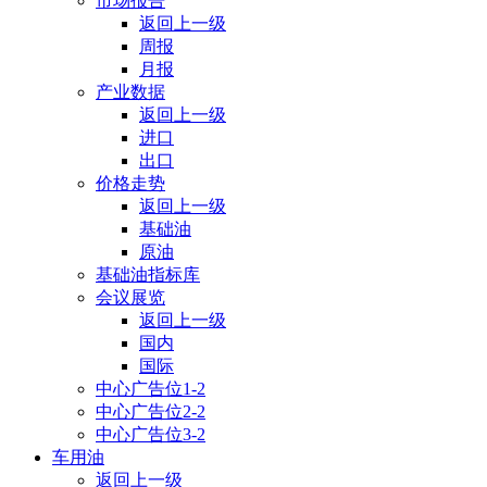
市场报告
返回上一级
周报
月报
产业数据
返回上一级
进口
出口
价格走势
返回上一级
基础油
原油
基础油指标库
会议展览
返回上一级
国内
国际
中心广告位1-2
中心广告位2-2
中心广告位3-2
车用油
返回上一级