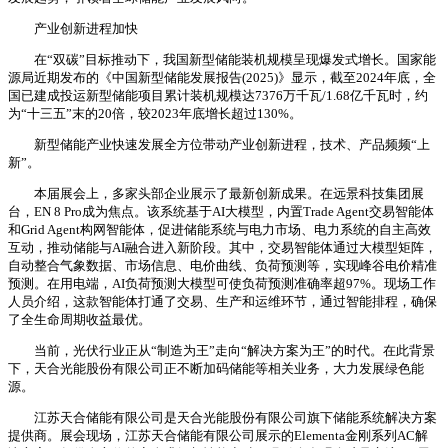
产业创新进程加快
在“双碳”目标推动下，我国新型储能装机规模呈现爆发式增长。国家能
源局近期发布的《中国新型储能发展报告(2025)》显示，截至2024年底，全
国已建成投运新型储能项目累计装机规模达7376万千瓦/1.68亿千瓦时，约
为“十三五”末的20倍，较2023年底增长超过130%。
新型储能产业快速发展全方位带动产业创新进程，技术、产品频频“上
新”。
本届展会上，多家头部企业展示了最新创新成果。在远景科技集团展
台，EN 8 Pro成为焦点。该系统基于AI大模型，内置Trade Agent交易智能体
和Grid Agent构网智能体，促进储能系统与电力市场、电力系统的自主高效
互动，推动储能与AI融合进入新阶段。其中，交易智能体通过大模型矩阵，
自动整合气象数据、市场信息、电价曲线、负荷预测等，实现峰谷电价精准
预测。在用电端，AI负荷预测大模型可使负荷预测准确率超97%。现场工作
人员介绍，这款智能体打通了交易、生产和运维环节，通过智能排程，确保
了全生命周期收益最优。
当前，光伏行业正从“制造为王”走向“解决方案为王”的时代。在此背景
下，天合光能股份有限公司正不断加码储能等相关业务，大力发展绿色能
源。
江苏天合储能有限公司
是天合光能股份有限公司旗下储能系统解决方案
提供商。展会现场，
江苏天合储能有限公司
展示的Elementa金刚系列AC解