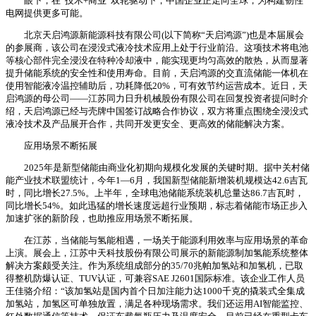
眼下，在“技术+商业”双轮驱动下，中国企业正走向全球，为构建韧性
电网提供更多可能。
北京天启鸿源新能源科技有限公司
(以下简称“天启鸿源”)也是本届展会
的参展商，该公司在浸没式液冷技术应用上处于行业前沿。这项技术将电池
等核心部件完全浸没在特种冷却液中，能实现更均匀高效的散热，从而显著
提升储能系统的安全性和使用寿命。目前，天启鸿源的交直流储能一体机在
使用智能液冷温控辅助后，功耗降低20%，可有效节约运营成本。近日，天
启鸿源的母公司——江苏同力日升机械股份有限公司在回复投资者提问时介
绍，天启鸿源已经与壳牌中国签订战略合作协议，双方将重点围绕全浸没式
液冷技术及产品展开合作，共同开发更安全、更高效的储能解决方案。
应用场景不断拓展
2025年是新型储能由商业化初期向规模化发展的关键时期。据中关村储
能产业技术联盟统计，今年1—6月，我国新型储能新增装机规模达42.6吉瓦
时，同比增长27.5%。上半年，全球电池储能系统装机总量达86.7吉瓦时，
同比增长54%。如此迅猛的增长速度远超行业预期，标志着储能市场正步入
加速扩张的新阶段，也助推应用场景不断拓展。
在江苏，当储能与氢能相遇，一场关于能源利用效率与应用场景的革命
上演。展会上，
江苏中天科技股份有限公司
展示的新能源制加氢能系统整体
解决方案颇受关注。作为系统组成部分的35/70兆帕加氢站和加氢机，已取
得整机防爆认证、TUV认证，可兼容SAE J2601国际标准。该企业工作人员
王佳骆介绍：“该加氢站是国内首个日加注能力达1000千克的撬装式全集成
加氢站，加氢区可单独放置，满足各种现场需求。我们还运用AI智能监控、