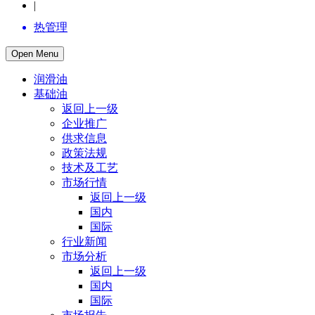
|
热管理
Open Menu
润滑油
基础油
返回上一级
企业推广
供求信息
政策法规
技术及工艺
市场行情
返回上一级
国内
国际
行业新闻
市场分析
返回上一级
国内
国际