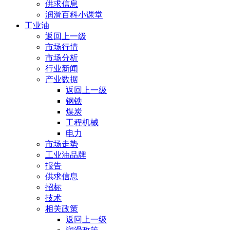
供求信息
润滑百科小课堂
工业油
返回上一级
市场行情
市场分析
行业新闻
产业数据
返回上一级
钢铁
煤炭
工程机械
电力
市场走势
工业油品牌
报告
供求信息
招标
技术
相关政策
返回上一级