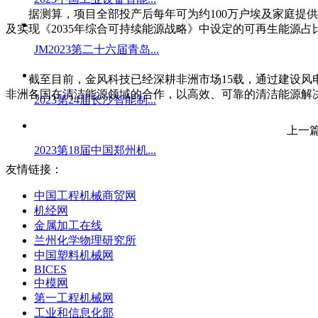
据测算，项目全部投产后每年可为约100万户埃及家庭提供
及实现《2035年综合可持续能源战略》中设定的可再生能源
JM2023第二十六届青岛...
截至目前，金风科技已经深耕非洲市场15载，通过建设风电
非洲各国在清洁能源领域的合作，以高效、可靠的清洁能源解
2023第24届长沙智能制...
上一
2023第18届中国郑州机...
友情链接：
中国工程机械商贸网
机经网
金属加工在线
兰州化学物理研究所
中国塑料机械网
BICES
中模网
第一工程机械网
工业和信息化部