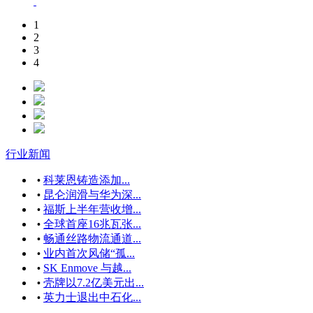
1
2
3
4
行业新闻
科莱恩铸造添加...
•
昆仑润滑与华为深...
•
福斯上半年营收增...
•
全球首座16兆瓦张...
•
畅通丝路物流通道...
•
业内首次风储“孤...
•
SK Enmove 与越...
•
壳牌以7.2亿美元出...
•
英力士退出中石化...
•