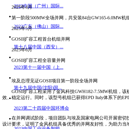
2023中国（广州）国际...
2025年4月
第一阶段500MW全场并网，共安装84台GW165-6.0M
2023广东（佛山）国际...
2025年5月
GOSII扩容工程首台机组并网
第十八届中国（西安）...
2025年6月
GOSII扩容工程全容量并网
2023第十一届中国（上...
埃及总理见证GOSII项目第一阶段全场并网
第十九届中国(沈阳)国...
GOSII扩容工程采用了金风科技GWH182-7.5MW机
效、稳定运行。同时，该型号机组已获得EPD Italy体系下
2023第二十四届中国环博会
在并网调试阶段，项目团队与埃及国家电网公司开展密切技
设计要求，证明了金风机组具备优秀的并网友好性，为助力当
2023中国工业设备智能...