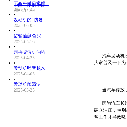
工程机械日常维...
中国车用润滑油...
2025-07-25
2025-12-10
•
发动机的“防暑...
2025-06-05
•
齿轮油颜色深，...
2025-05-16
•
别再被假机油坑...
汽车发动机噪
2025-04-25
大家普及一下为
•
发动机噪音越来...
2025-04-03
•
发动机舱清洁：...
当汽车停放了很
2025-03-25
因为汽车长时
建立油压，特别
常工作才导致哒