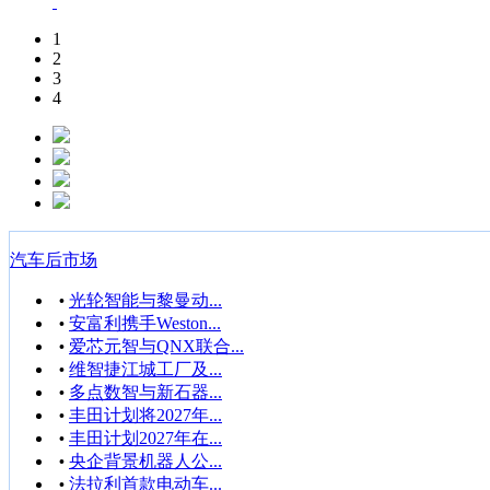
1
2
3
4
汽车后市场
光轮智能与黎曼动...
•
安富利携手Weston...
•
爱芯元智与QNX联合...
•
维智捷江城工厂及...
•
多点数智与新石器...
•
丰田计划将2027年...
•
丰田计划2027年在...
•
央企背景机器人公...
•
法拉利首款电动车...
•